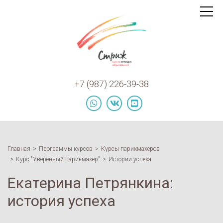
Курсы
Toggle
navigat
по
открытию
и
продвижению
салонов
+7 (987) 226-39-38
красоты
logo
whatsapp
vk
youtube
Главная
Программы курсов
Курсы парикмахеров
Курс "Уверенный парикмахер"
Истории успеха
Екатерина Петрянкина:
история успеха