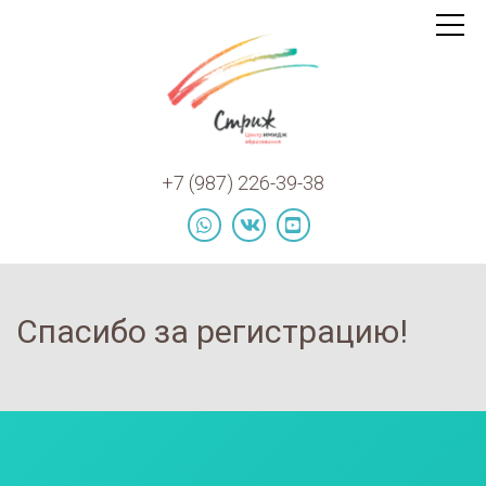
Курсы
Toggle
navigat
по
открытию
и
продвижению
салонов
+7 (987) 226-39-38
красоты
logo
whatsapp
vk
youtube
Спасибо за регистрацию!