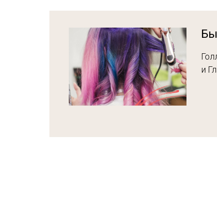
Бы
Гол
и Г