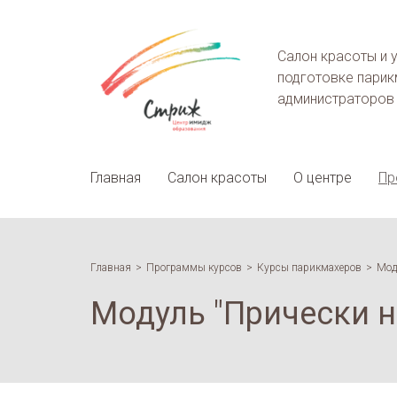
Курсы
по
Салон красоты и 
открытию
подготовке парик
и
администраторов
продвижению
салонов
красоты
logo
Главная
Салон красоты
О центре
Пр
Главная
Программы курсов
Курсы парикмахеров
Мод
Модуль "Прически 