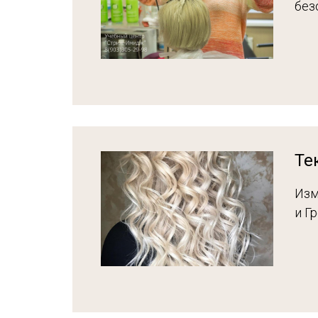
без
Те
Изм
и Г